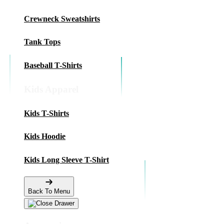
Crewneck Sweatshirts
Tank Tops
Baseball T-Shirts
Kids Apparel
Kids T-Shirts
Kids Hoodie
Kids Long Sleeve T-Shirt
Back To Menu