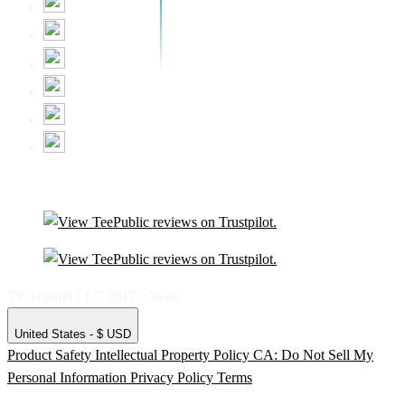
TP Apparel LLC 2017 - 2026
United States - $ USD
Product Safety
Intellectual Property Policy
CA: Do Not Sell My
Personal Information
Privacy Policy
Terms