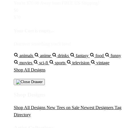
You're
$70.00
Away from
FREE US Shipping!
$0
$70
Your Cart is empty...
Discover something you'll love!
animals
anime
drinks
fantasy
food
funny
movies
sci-fi
sports
television
vintage
Shop All Designs
Shop Designs
Shop All Designs
New Tees on Sale
Newest Designers
Tag
Directory
Artist Collections