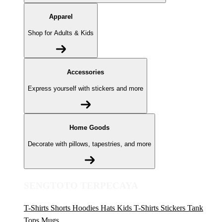
Apparel
Shop for Adults & Kids
Accessories
Express yourself with stickers and more
Home Goods
Decorate with pillows, tapestries, and more
SENGTOTO TERPECAYA
T-Shirts
Shorts
Hoodies
Hats
Kids T-Shirts
Stickers
Tank
Tops
Mugs