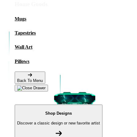
Home Goods
Mugs
Tapestries
Wall Art
Pillows
Back To Menu
Shop Designs
Discover a classic design or new favorite artist