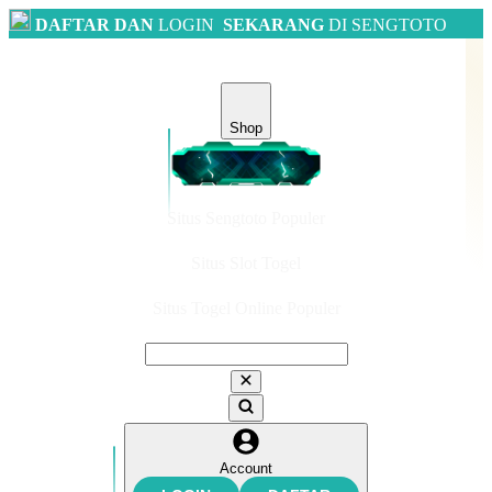
DAFTAR DAN
LOGIN
SEKARANG
DI SENGTOTO
Shop
Situs Sengtoto Populer
Situs Slot Togel
Situs Togel Online Populer
Account