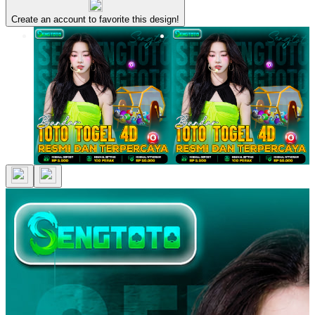
Create an account to favorite this design!